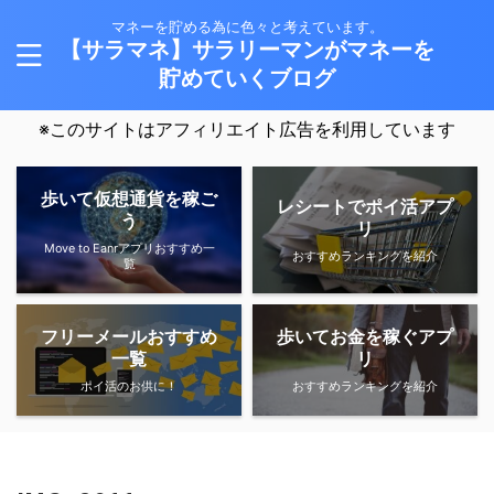
マネーを貯める為に色々と考えています。
【サラマネ】サラリーマンがマネーを
貯めていくブログ
※このサイトはアフィリエイト広告を利用しています
歩いて仮想通貨を稼ご
レシートでポイ活アプ
う
リ
Move to Eanrアプリおすすめ一
おすすめランキングを紹介
覧
フリーメールおすすめ
歩いてお金を稼ぐアプ
一覧
リ
ポイ活のお供に！
おすすめランキングを紹介