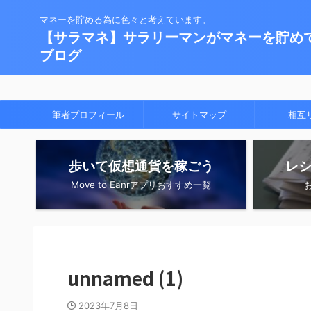
マネーを貯める為に色々と考えています。
【サラマネ】サラリーマンがマネーを貯め
ブログ
筆者プロフィール
サイトマップ
相互
歩いて仮想通貨を稼ごう
レ
Move to Eanrアプリおすすめ一覧
unnamed (1)
2023年7月8日