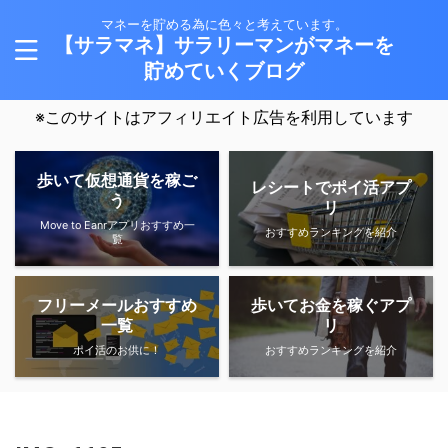
マネーを貯める為に色々と考えています。
【サラマネ】サラリーマンがマネーを
貯めていくブログ
※このサイトはアフィリエイト広告を利用しています
歩いて仮想通貨を稼ご
レシートでポイ活アプ
う
リ
Move to Eanrアプリおすすめ一
おすすめランキングを紹介
覧
フリーメールおすすめ
歩いてお金を稼ぐアプ
一覧
リ
ポイ活のお供に！
おすすめランキングを紹介