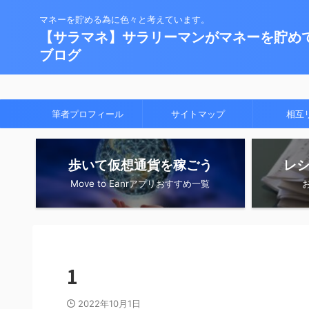
マネーを貯める為に色々と考えています。
【サラマネ】サラリーマンがマネーを貯め
ブログ
筆者プロフィール
サイトマップ
相互
歩いて仮想通貨を稼ごう
レ
Move to Eanrアプリおすすめ一覧
1
2022年10月1日