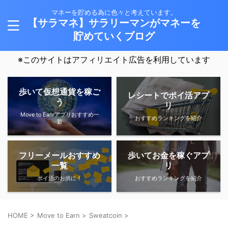
マネーを貯める為に色々と考えています。
【サラマネ】サラリーマンがマネーを
貯めていくブログ
※このサイトはアフィリエイト広告を利用しています
歩いて仮想通貨を稼ご
レシートでポイ活アプ
う
リ
Move to Eanrアプリおすすめ一
おすすめランキングを紹介
覧
フリーメールおすすめ
歩いてお金を稼ぐアプ
一覧
リ
ポイ活のお供に！
おすすめランキングを紹介
HOME
>
Move to Earn
>
Sweatcoin
>