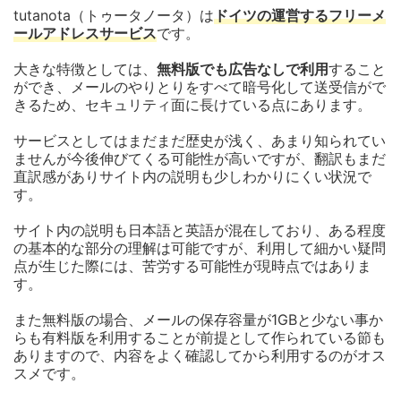
tutanota（トゥータノータ）は
ドイツの運営するフリーメ
ールアドレスサービス
です。
大きな特徴としては、
無料版でも広告なしで利用
すること
ができ、メールのやりとりをすべて暗号化して送受信がで
きるため、セキュリティ面に長けている点にあります。
サービスとしてはまだまだ歴史が浅く、あまり知られてい
ませんが今後伸びてくる可能性が高いですが、翻訳もまだ
直訳感がありサイト内の説明も少しわかりにくい状況で
す。
サイト内の説明も日本語と英語が混在しており、ある程度
の基本的な部分の理解は可能ですが、利用して細かい疑問
点が生じた際には、苦労する可能性が現時点ではありま
す。
また無料版の場合、メールの保存容量が1GBと少ない事か
らも有料版を利用することが前提として作られている節も
ありますので、内容をよく確認してから利用するのがオス
スメです。