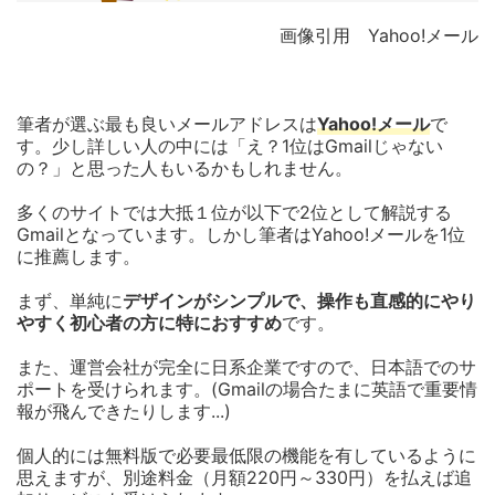
画像引用 Yahoo!メール
筆者が選ぶ最も良いメールアドレスは
Yahoo!メール
で
す。少し詳しい人の中には「え？1位はGmailじゃない
の？」と思った人もいるかもしれません。
多くのサイトでは大抵１位が以下で2位として解説する
Gmailとなっています。しかし筆者はYahoo!メールを1位
に推薦します。
まず、単純に
デザインがシンプルで、操作も直感的にやり
やすく初心者の方に特におすすめ
です。
また、運営会社が完全に日系企業ですので、日本語でのサ
ポートを受けられます。(Gmailの場合たまに英語で重要情
報が飛んできたりします...)
個人的には無料版で必要最低限の機能を有しているように
思えますが、別途料金（月額220円～330円）を払えば追