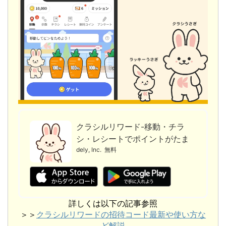
クラシルリワード-移動・チラ
シ・レシートでポイントがたま
る
dely, Inc.
無料
詳しくは以下の記事参照
＞＞
クラシルリワードの招待コード最新や使い方な
ど解説