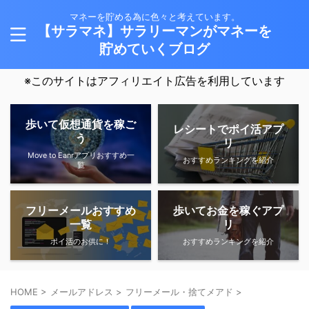
マネーを貯める為に色々と考えています。
【サラマネ】サラリーマンがマネーを
貯めていくブログ
※このサイトはアフィリエイト広告を利用しています
歩いて仮想通貨を稼ご
レシートでポイ活アプ
う
リ
Move to Eanrアプリおすすめ一
おすすめランキングを紹介
覧
フリーメールおすすめ
歩いてお金を稼ぐアプ
一覧
リ
ポイ活のお供に！
おすすめランキングを紹介
HOME
>
メールアドレス
>
フリーメール・捨てメアド
>