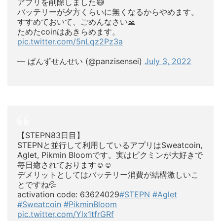
アプリを削除しました😅
バッテリーが夕方くらいに無くなるからやめます。
すすめておいて、ごめんなさい🙏
ためたcoinはあきらめます。
pic.twitter.com/5nLqz2Pz3a
— ぱんずせんせい (@panzisensei)
July 3, 2022
【STEPN83日目】
STEPNと並行して利用しているアプリはSweatcoin,
Aglet, Pikmin Bloomです。実はピクミンが大好きで
毎日癒されております☺️☺️
デメリットとしてはバッテリー消費が結構激しいこ
とですね💦
activation code: 63624029
#STEPN
#Aglet
#Sweatcoin
#PikminBloom
pic.twitter.com/Ylx1tfrGRf