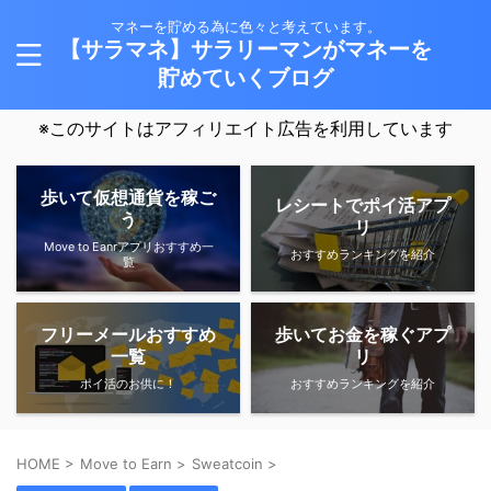
マネーを貯める為に色々と考えています。
【サラマネ】サラリーマンがマネーを
貯めていくブログ
※このサイトはアフィリエイト広告を利用しています
歩いて仮想通貨を稼ご
レシートでポイ活アプ
う
リ
Move to Eanrアプリおすすめ一
おすすめランキングを紹介
覧
フリーメールおすすめ
歩いてお金を稼ぐアプ
一覧
リ
ポイ活のお供に！
おすすめランキングを紹介
HOME
>
Move to Earn
>
Sweatcoin
>