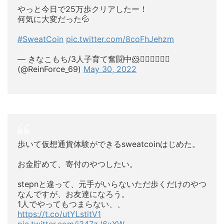
やっと今日で25万歩クリアしたー！
何気に大変だった💦
#SweatCoin
pic.twitter.com/8coFhJehzm
— きなこもち/3人子育て奮闘中🐹🙋‍♂️🙋‍♂️🙋‍♀️
(@ReinForce_69)
May 30, 2022
歩いて仮想通貨体験ができるsweatcoinはじめた。
お金貯めて、寄付のやつしたい。
stepnと違って、元手がいらないただ歩くだけのやつ
なんですが、お友達になろう。
1人でやってもつまらない、、
https://t.co/utYLstitV1
pic.twitter.com/i347zJ6xXW