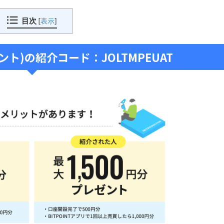
目次
[
表示
]
イント)の紹介コード：JOLTMPEUAT