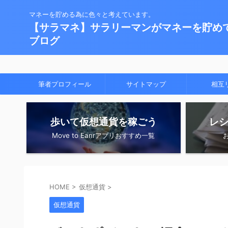
マネーを貯める為に色々と考えています。
【サラマネ】サラリーマンがマネーを貯め
ブログ
筆者プロフィール
サイトマップ
相互
歩いて仮想通貨を稼ごう
レ
Move to Eanrアプリおすすめ一覧
HOME
>
仮想通貨
>
仮想通貨