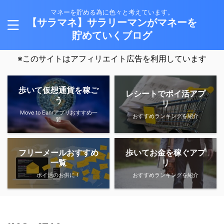
マネーを貯める為に色々と考えています。
【サラマネ】サラリーマンがマネーを
貯めていくブログ
※このサイトはアフィリエイト広告を利用しています
歩いて仮想通貨を稼ご
レシートでポイ活アプ
う
リ
Move to Eanrアプリおすすめ一
おすすめランキングを紹介
覧
フリーメールおすすめ
歩いてお金を稼ぐアプ
一覧
リ
ポイ活のお供に！
おすすめランキングを紹介