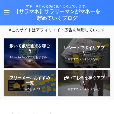
マネーを貯める為に色々と考えています。
【サラマネ】サラリーマンがマネーを
貯めていくブログ
※このサイトはアフィリエイト広告を利用しています
歩いて仮想通貨を稼ご
レシートでポイ活アプ
う
リ
Move to Eanrアプリおすすめ一
おすすめランキングを紹介
覧
フリーメールおすすめ
歩いてお金を稼ぐアプ
一覧
リ
ポイ活のお供に！
おすすめランキングを紹介