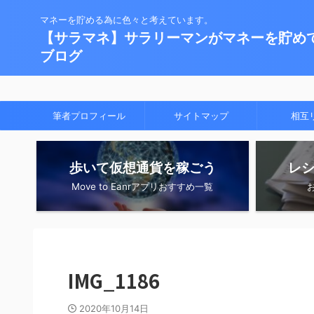
マネーを貯める為に色々と考えています。
【サラマネ】サラリーマンがマネーを貯め
ブログ
筆者プロフィール
サイトマップ
相互
歩いて仮想通貨を稼ごう
レ
Move to Eanrアプリおすすめ一覧
IMG_1186
2020年10月14日