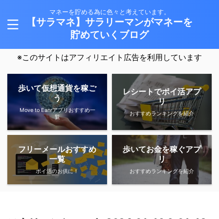
マネーを貯める為に色々と考えています。
【サラマネ】サラリーマンがマネーを
貯めていくブログ
※このサイトはアフィリエイト広告を利用しています
歩いて仮想通貨を稼ご
レシートでポイ活アプ
う
リ
Move to Eanrアプリおすすめ一
おすすめランキングを紹介
覧
フリーメールおすすめ
歩いてお金を稼ぐアプ
一覧
リ
ポイ活のお供に！
おすすめランキングを紹介