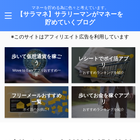
マネーを貯める為に色々と考えています。
【サラマネ】サラリーマンがマネーを
貯めていくブログ
※このサイトはアフィリエイト広告を利用しています
歩いて仮想通貨を稼ご
レシートでポイ活アプ
う
リ
Move to Eanrアプリおすすめ一
おすすめランキングを紹介
覧
フリーメールおすすめ
歩いてお金を稼ぐアプ
一覧
リ
ポイ活のお供に！
おすすめランキングを紹介