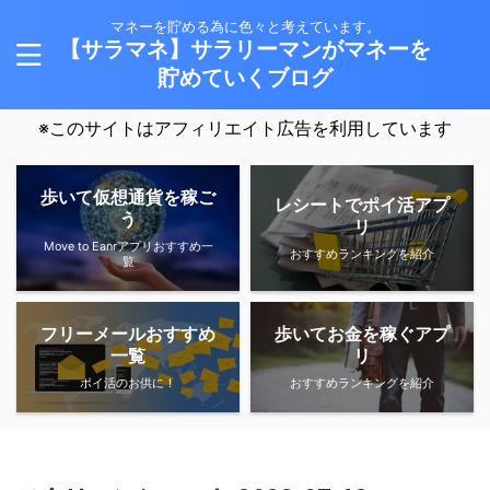
マネーを貯める為に色々と考えています。
【サラマネ】サラリーマンがマネーを
貯めていくブログ
※このサイトはアフィリエイト広告を利用しています
歩いて仮想通貨を稼ご
レシートでポイ活アプ
う
リ
Move to Eanrアプリおすすめ一
おすすめランキングを紹介
覧
フリーメールおすすめ
歩いてお金を稼ぐアプ
一覧
リ
ポイ活のお供に！
おすすめランキングを紹介