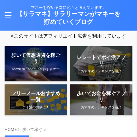
マネーを貯める為に色々と考えています。
【サラマネ】サラリーマンがマネーを
貯めていくブログ
※このサイトはアフィリエイト広告を利用しています
歩いて仮想通貨を稼ご
レシートでポイ活アプ
う
リ
Move to Eanrアプリおすすめ一
おすすめランキングを紹介
覧
フリーメールおすすめ
歩いてお金を稼ぐアプ
一覧
リ
ポイ活のお供に！
おすすめランキングを紹介
HOME
>
歩いて稼ぐ
>