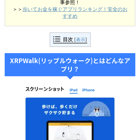
事参照！
＞＞
歩いてお金を稼ぐアプリランキング！安全のお
すすめ
目次
[
表示
]
XRPWalk(リップルウォーク)とはどんなア
プリ？