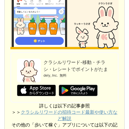
クラシルリワード-移動・チラ
シ・レシートでポイントがたま
る
dely, Inc.
無料
詳しくは以下の記事参照
＞＞
クラシルリワードの招待コード最新や使い方な
ど解説
その他の「歩いて稼ぐ」アプリについては以下の記