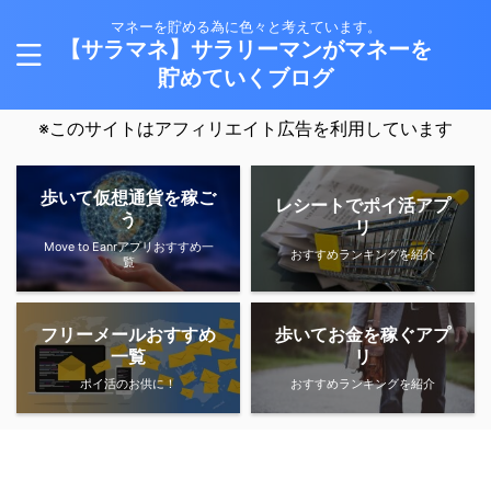
マネーを貯める為に色々と考えています。
【サラマネ】サラリーマンがマネーを
貯めていくブログ
※このサイトはアフィリエイト広告を利用しています
歩いて仮想通貨を稼ご
レシートでポイ活アプ
う
リ
Move to Eanrアプリおすすめ一
おすすめランキングを紹介
覧
フリーメールおすすめ
歩いてお金を稼ぐアプ
一覧
リ
ポイ活のお供に！
おすすめランキングを紹介