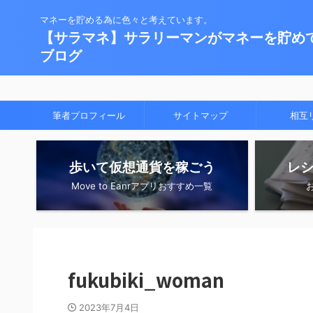
マネーを貯める為に色々と考えています。
【サラマネ】サラリーマンがマネーを貯め
ブログ
筆者プロフィール
サイトマップ
相互
歩いて仮想通貨を稼ごう
レ
Move to Eanrアプリおすすめ一覧
fukubiki_woman
2023年7月4日