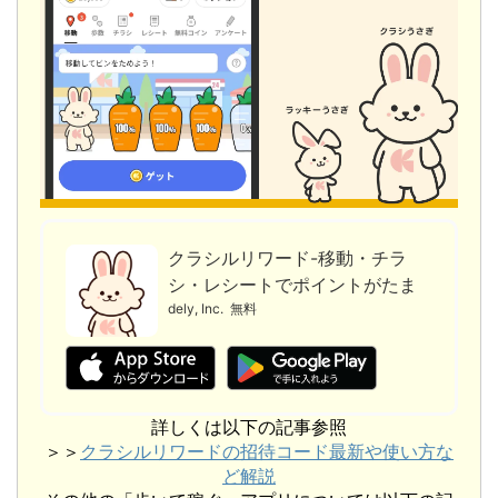
クラシルリワード-移動・チラ
シ・レシートでポイントがたま
る
dely, Inc.
無料
詳しくは以下の記事参照
＞＞
クラシルリワードの招待コード最新や使い方な
ど解説