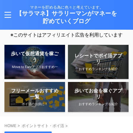
マネーを貯める為に色々と考えています。
【サラマネ】サラリーマンがマネーを
貯めていくブログ
※このサイトはアフィリエイト広告を利用しています
歩いて仮想通貨を稼ご
レシートでポイ活アプ
う
リ
Move to Eanrアプリおすすめ一
おすすめランキングを紹介
覧
フリーメールおすすめ
歩いてお金を稼ぐアプ
一覧
リ
ポイ活のお供に！
おすすめランキングを紹介
HOME
>
ポイントサイト・ポイ活
>