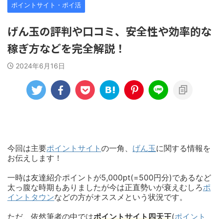
ポイントサイト・ポイ活
げん玉の評判や口コミ、安全性や効率的な
稼ぎ方などを完全解説！
2024年6月16日
今回は主要
ポイントサイト
の一角、
げん玉
に関する情報を
お伝えします！
一時は友達紹介ポイントが5,000pt(=500円分)であるなど
太っ腹な時期もありましたが今は正直勢いが衰えむしろ
ポ
イントタウン
などの方がオススメという状況です。
ただ、依然筆者の中では
ポイントサイト四天王
(
ポイント