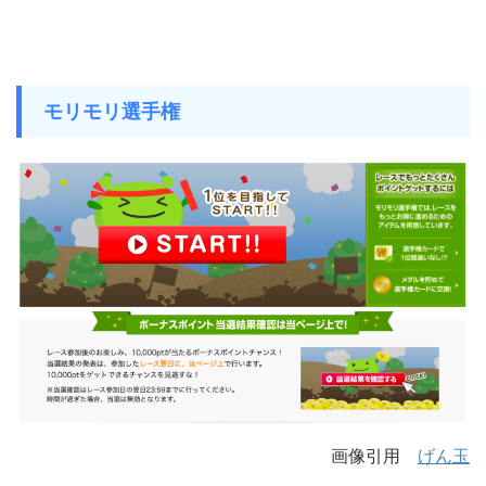
モリモリ選手権
画像引用
げん玉