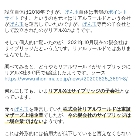
設立自体は2018年ですが、
げん玉
自体は老舗の
ポイント
サイト
です。というのも元々はリアルワールドという会社
が
げん玉
を運営していたのですが、
げん玉
専門の子会社と
して設立されたのがリアルXのようです。
そして個人的に驚いたのが、2021年10月現在の親会社は
サイブリッジだという点です。リアルワールドではありま
せんでした。
調べてみると、どうやらリアルワールドがサイブリッジに
リアルX社を(1円で)譲渡したようです。ソース
https://www.nihon-ma.co.jp/news/20200825_3691-8/
何れにしても、いま
リアルXはサイブリッジの子会社
とな
っています。
元々
げん玉
を運営していた
株式会社リアルワールドは東証
マザーズ上場企業
でしたが、
今の親会社のサイブリッジは
上場企業ではない
ようです。
これは外形的には信用力が低下していると言えなくもない