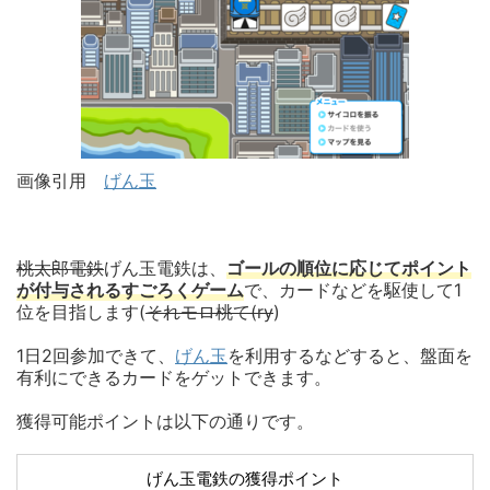
画像引用
げん玉
桃太郎電鉄
げん玉電鉄は、
ゴールの順位に応じてポイント
が付与されるすごろくゲーム
で、カードなどを駆使して1
位を目指します(
それモロ桃て(ry
)
1日2回参加できて、
げん玉
を利用するなどすると、盤面を
有利にできるカードをゲットできます。
獲得可能ポイントは以下の通りです。
げん玉電鉄の獲得ポイント