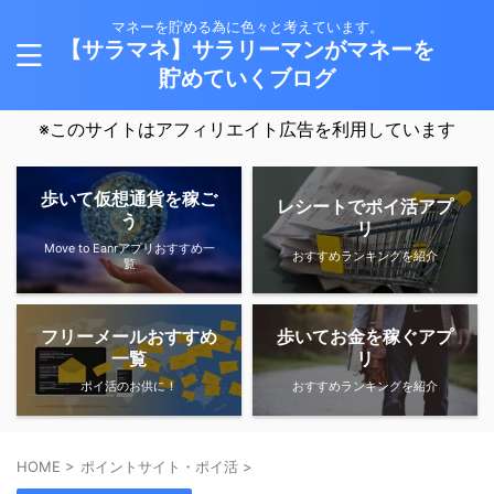
マネーを貯める為に色々と考えています。
【サラマネ】サラリーマンがマネーを
貯めていくブログ
※このサイトはアフィリエイト広告を利用しています
歩いて仮想通貨を稼ご
レシートでポイ活アプ
う
リ
Move to Eanrアプリおすすめ一
おすすめランキングを紹介
覧
フリーメールおすすめ
歩いてお金を稼ぐアプ
一覧
リ
ポイ活のお供に！
おすすめランキングを紹介
HOME
>
ポイントサイト・ポイ活
>