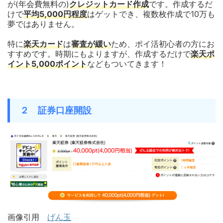
が(年会費無料の)
クレジットカード作成
です。作成するだ
けで
平均5,000円程度
はゲットでき、複数枚作成で10万も
夢ではありません。
特に
楽天カード
は
審査が緩い
ため、ポイ活初心者の方にお
すすめです。時期にもよりますが、作成するだけで
楽天ポ
イント5,000ポイント
などもついてきます！
２ 証券口座開設
画像引用
げん玉