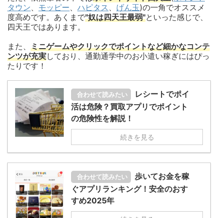
タウン
、
モッピー
、
ハピタス
、
げん玉
)の一角でオススメ
度高めです。あくまで
"奴は四天王最弱"
といった感じで、
四天王ではあります。
また、
ミニゲームやクリックでポイントなど細かなコンテ
ンツが充実
しており、通勤通学中のお小遣い稼ぎにはぴっ
たりです！
レシートでポイ
合わせて読みたい
活は危険？買取アプリでポイント
の危険性を解説！
続きを見る
歩いてお金を稼
合わせて読みたい
ぐアプリランキング！安全のおす
すめ2025年