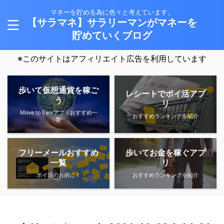
マネーを貯める為に色々と考えています。
【サラマネ】サラリーマンがマネーを
貯めていくブログ
※このサイトはアフィリエイト広告を利用しています
歩いて仮想通貨を稼ご
レシートでポイ活アプ
う
リ
Move to Eanrアプリおすすめ一
おすすめランキングを紹介
覧
フリーメールおすすめ
歩いてお金を稼ぐアプ
一覧
リ
ポイ活のお供に！
おすすめランキングを紹介