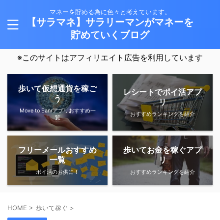
マネーを貯める為に色々と考えています。
【サラマネ】サラリーマンがマネーを
貯めていくブログ
※このサイトはアフィリエイト広告を利用しています
歩いて仮想通貨を稼ご
レシートでポイ活アプ
う
リ
Move to Eanrアプリおすすめ一
おすすめランキングを紹介
覧
フリーメールおすすめ
歩いてお金を稼ぐアプ
一覧
リ
ポイ活のお供に！
おすすめランキングを紹介
HOME
>
歩いて稼ぐ
>