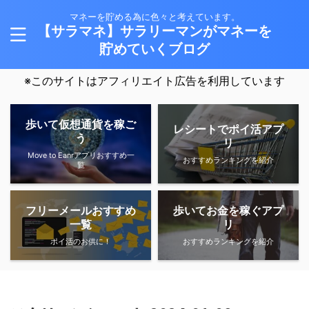
マネーを貯める為に色々と考えています。
【サラマネ】サラリーマンがマネーを
貯めていくブログ
※このサイトはアフィリエイト広告を利用しています
歩いて仮想通貨を稼ご
レシートでポイ活アプ
う
リ
Move to Eanrアプリおすすめ一
おすすめランキングを紹介
覧
フリーメールおすすめ
歩いてお金を稼ぐアプ
一覧
リ
ポイ活のお供に！
おすすめランキングを紹介