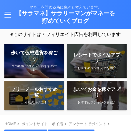
マネーを貯める為に色々と考えています。
【サラマネ】サラリーマンがマネーを
貯めていくブログ
※このサイトはアフィリエイト広告を利用しています
歩いて仮想通貨を稼ご
レシートでポイ活アプ
う
リ
Move to Eanrアプリおすすめ一
おすすめランキングを紹介
覧
フリーメールおすすめ
歩いてお金を稼ぐアプ
一覧
リ
ポイ活のお供に！
おすすめランキングを紹介
HOME
>
ポイントサイト・ポイ活
>
アンケートでポイント
>