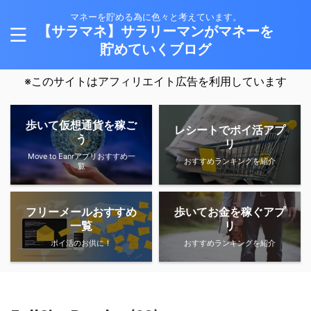
マネーを貯める為に色々と考えています。
【サラマネ】サラリーマンがマネーを
貯めていくブログ
※このサイトはアフィリエイト広告を利用しています
歩いて仮想通貨を稼ご
レシートでポイ活アプ
う
リ
Move to Eanrアプリおすすめ一
おすすめランキングを紹介
覧
フリーメールおすすめ
歩いてお金を稼ぐアプ
一覧
リ
ポイ活のお供に！
おすすめランキングを紹介