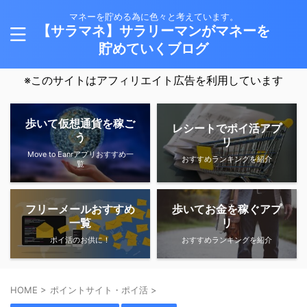
マネーを貯める為に色々と考えています。
【サラマネ】サラリーマンがマネーを
貯めていくブログ
※このサイトはアフィリエイト広告を利用しています
歩いて仮想通貨を稼ご
レシートでポイ活アプ
う
リ
Move to Eanrアプリおすすめ一
おすすめランキングを紹介
覧
フリーメールおすすめ
歩いてお金を稼ぐアプ
一覧
リ
ポイ活のお供に！
おすすめランキングを紹介
HOME
>
ポイントサイト・ポイ活
>