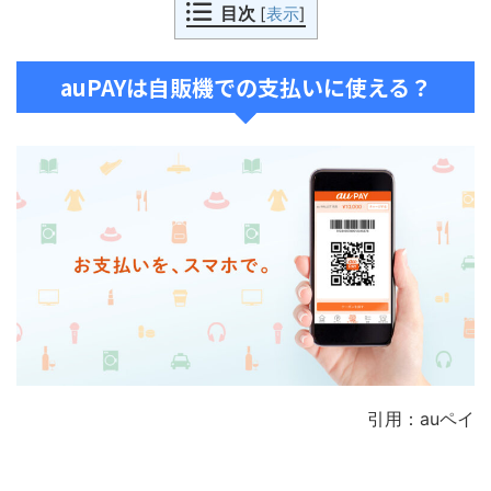
目次
[
表示
]
auPAYは自販機での支払いに使える？
引用：auペイ