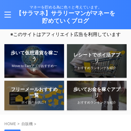
マネーを貯める為に色々と考えています。
【サラマネ】サラリーマンがマネーを
貯めていくブログ
※このサイトはアフィリエイト広告を利用しています
歩いて仮想通貨を稼ご
レシートでポイ活アプ
う
リ
Move to Eanrアプリおすすめ一
おすすめランキングを紹介
覧
フリーメールおすすめ
歩いてお金を稼ぐアプ
一覧
リ
ポイ活のお供に！
おすすめランキングを紹介
HOME
>
自販機
>