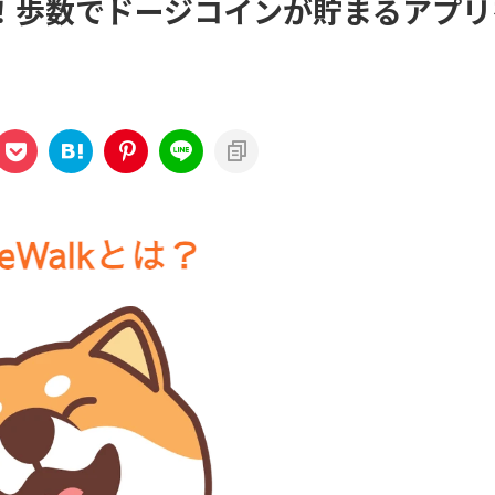
ーク)！歩数でドージコインが貯まるアプ