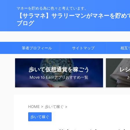
マネーを貯める為に色々と考えています。
【サラマネ】サラリーマンがマネーを貯め
ブログ
筆者プロフィール
サイトマップ
相互
歩いて仮想通貨を稼ごう
レ
Move to Eanrアプリおすすめ一覧
HOME
>
歩いて稼ぐ
>
歩いて稼ぐ