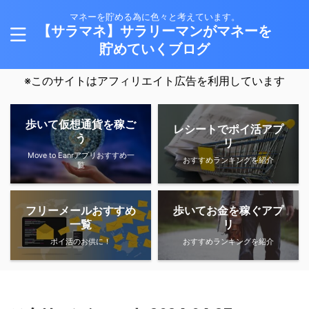
マネーを貯める為に色々と考えています。
【サラマネ】サラリーマンがマネーを
貯めていくブログ
※このサイトはアフィリエイト広告を利用しています
歩いて仮想通貨を稼ご
レシートでポイ活アプ
う
リ
Move to Eanrアプリおすすめ一
おすすめランキングを紹介
覧
フリーメールおすすめ
歩いてお金を稼ぐアプ
一覧
リ
ポイ活のお供に！
おすすめランキングを紹介