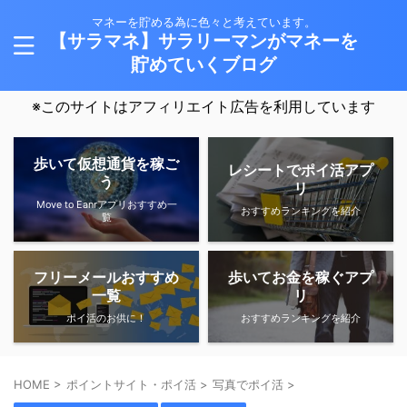
マネーを貯める為に色々と考えています。
【サラマネ】サラリーマンがマネーを
貯めていくブログ
※このサイトはアフィリエイト広告を利用しています
歩いて仮想通貨を稼ご
レシートでポイ活アプ
う
リ
Move to Eanrアプリおすすめ一
おすすめランキングを紹介
覧
フリーメールおすすめ
歩いてお金を稼ぐアプ
一覧
リ
ポイ活のお供に！
おすすめランキングを紹介
HOME
>
ポイントサイト・ポイ活
>
写真でポイ活
>