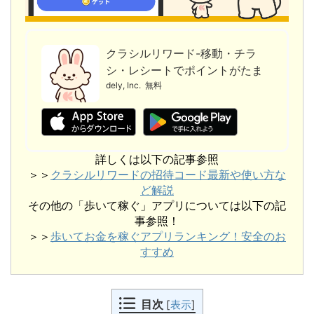
クラシルリワード-移動・チラ
シ・レシートでポイントがたま
る
dely, Inc.
無料
詳しくは以下の記事参照
＞＞
クラシルリワードの招待コード最新や使い方な
ど解説
その他の「歩いて稼ぐ」アプリについては以下の記
事参照！
＞＞
歩いてお金を稼ぐアプリランキング！安全のお
すすめ
目次
[
表示
]