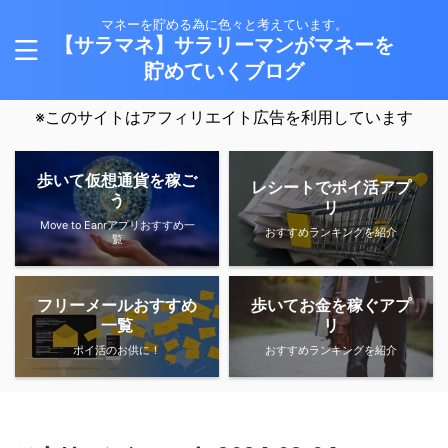
マネーを貯める為に色々と考えています。
【サラマネ】サラリーマンがマネーを
貯めていくブログ
※このサイトはアフィリエイト広告を利用しています
歩いて仮想通貨を稼ご
レシートでポイ活アプ
う
リ
Move to Eanrアプリおすすめ一
おすすめランキングを紹介
覧
フリーメールおすすめ
歩いてお金を稼ぐアプ
一覧
リ
ポイ活のお供に！
おすすめランキングを紹介