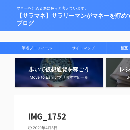
マネーを貯める為に色々と考えています。
【サラマネ】サラリーマンがマネーを貯め
ブログ
筆者プロフィール
サイトマップ
相互
歩いて仮想通貨を稼ごう
レ
Move to Eanrアプリおすすめ一覧
IMG_1752
2021年4月8日