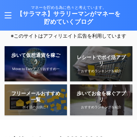
マネーを貯める為に色々と考えています。
【サラマネ】サラリーマンがマネーを
貯めていくブログ
※このサイトはアフィリエイト広告を利用しています
歩いて仮想通貨を稼ご
レシートでポイ活アプ
う
リ
Move to Eanrアプリおすすめ一
おすすめランキングを紹介
覧
フリーメールおすすめ
歩いてお金を稼ぐアプ
一覧
リ
ポイ活のお供に！
おすすめランキングを紹介