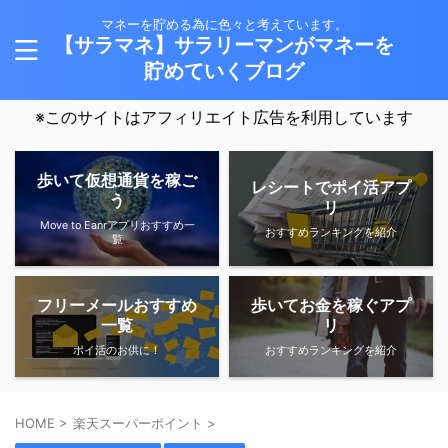
マネーを貯める為に色々と考えています。
【サラマネ】サラリーマンがマネーを
貯めていくブログ
※このサイトはアフィリエイト広告を利用しています
歩いて仮想通貨を稼ご
レシートでポイ活アプ
う
リ
Move to Eanrアプリおすすめ一
おすすめランキングを紹介
覧
フリーメールおすすめ
歩いてお金を稼ぐアプ
一覧
リ
ポイ活のお供に！
おすすめランキングを紹介
HOME
>
楽天スーパーポイント
>