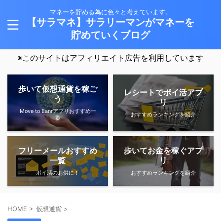
マネーを貯める為に色々と考えています。
【サラマネ】サラリーマンがマネーを
貯めていくブログ
※このサイトはアフィリエイト広告を利用しています
歩いて仮想通貨を稼ご
レシートでポイ活アプ
う
リ
Move to Eanrアプリおすすめ一
おすすめランキングを紹介
覧
フリーメールおすすめ
歩いてお金を稼ぐアプ
一覧
リ
ポイ活のお供に！
おすすめランキングを紹介
HOME
>
仮想通貨
>