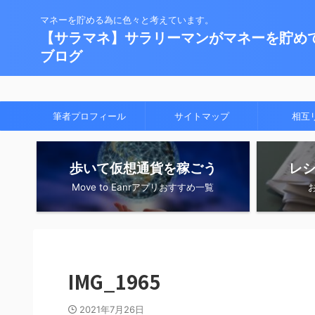
マネーを貯める為に色々と考えています。
【サラマネ】サラリーマンがマネーを貯め
ブログ
筆者プロフィール
サイトマップ
相互
歩いて仮想通貨を稼ごう
レ
Move to Eanrアプリおすすめ一覧
IMG_1965
2021年7月26日