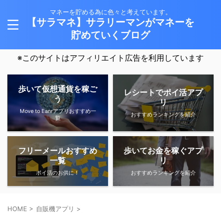
マネーを貯める為に色々と考えています。
【サラマネ】サラリーマンがマネーを
貯めていくブログ
※このサイトはアフィリエイト広告を利用しています
歩いて仮想通貨を稼ご
レシートでポイ活アプ
う
リ
Move to Eanrアプリおすすめ一
おすすめランキングを紹介
覧
フリーメールおすすめ
歩いてお金を稼ぐアプ
一覧
リ
ポイ活のお供に！
おすすめランキングを紹介
HOME
>
自販機アプリ
>