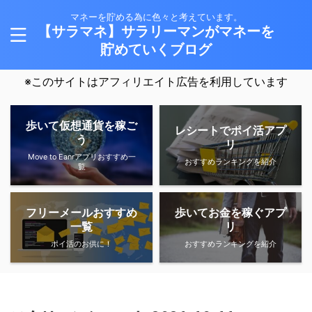
マネーを貯める為に色々と考えています。
【サラマネ】サラリーマンがマネーを
貯めていくブログ
※このサイトはアフィリエイト広告を利用しています
歩いて仮想通貨を稼ご
レシートでポイ活アプ
う
リ
Move to Eanrアプリおすすめ一
おすすめランキングを紹介
覧
フリーメールおすすめ
歩いてお金を稼ぐアプ
一覧
リ
ポイ活のお供に！
おすすめランキングを紹介