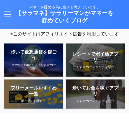
マネーを貯める為に色々と考えています。
【サラマネ】サラリーマンがマネーを
貯めていくブログ
※このサイトはアフィリエイト広告を利用しています
歩いて仮想通貨を稼ご
レシートでポイ活アプ
う
リ
Move to Eanrアプリおすすめ一
おすすめランキングを紹介
覧
フリーメールおすすめ
歩いてお金を稼ぐアプ
一覧
リ
ポイ活のお供に！
おすすめランキングを紹介